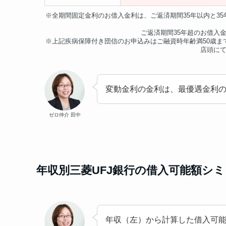
※全期間固定金利のお借入金利は、ご返済期間35年以内と3
ご返済期間35年超のお借入
※上記疾病保障付き団信のお申込みはご融資時年齢満50歳ま
店頭に
変動金利の金利は、最優遇金利
ゼロ仲介 田中
年収別三菱UFJ銀行の借入可能額シ
年収（左）から計算した借入可能