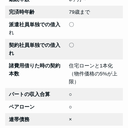
完済時年齢
79歳まで
派遣社員単独での借入
〇
れ
契約社員単独での借入
〇
れ
諸費用借りた時の契約
住宅ローンと1本化
本数
（物件価格の5%が上
限）
パートの収入合算
○
ペアローン
○
連帯債務
×