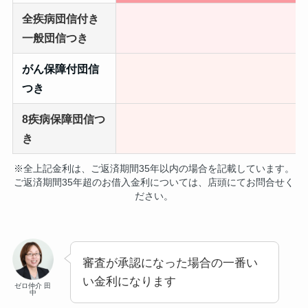
全疾病団信
付き
一般団信つき
がん保障付団信
つき
8疾病保障
団信つ
き
※全上記金利は、ご返済期間35年以内の場合を記載しています。
ご返済期間35年超のお借入金利については、店頭にてお問合せく
ださい。
審査が承認になった場合の一番い
い金利になります
ゼロ仲介 田
中